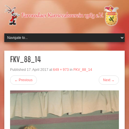
FKV_88_14
Published
17. April 2017
at
649 × 973
in
FKV_88_14
←
Previous
Next
→