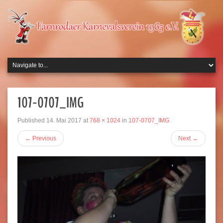
107-0707_IMG
Published
14. Mai 2017
at
768 × 1024
in
107-0707_IMG
←
Previous
Next
→