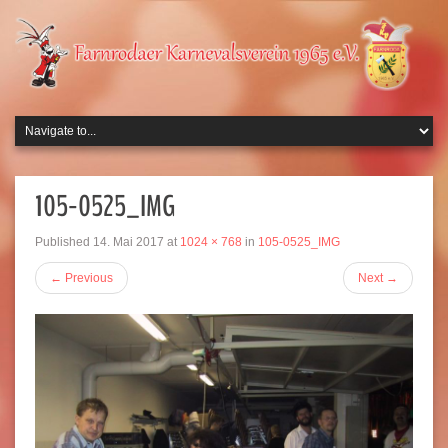
105-0525_IMG
Published
14. Mai 2017
at
1024 × 768
in
105-0525_IMG
←
Previous
Next
→