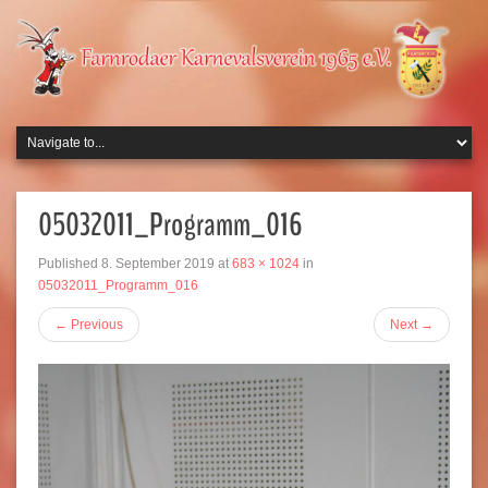
05032011_Programm_016
Published
8. September 2019
at
683 × 1024
in
05032011_Programm_016
←
Previous
Next
→