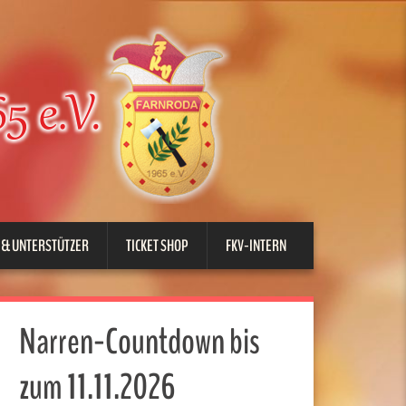
 & UNTERSTÜTZER
TICKET SHOP
FKV-INTERN
Narren-Countdown bis
zum 11.11.2026