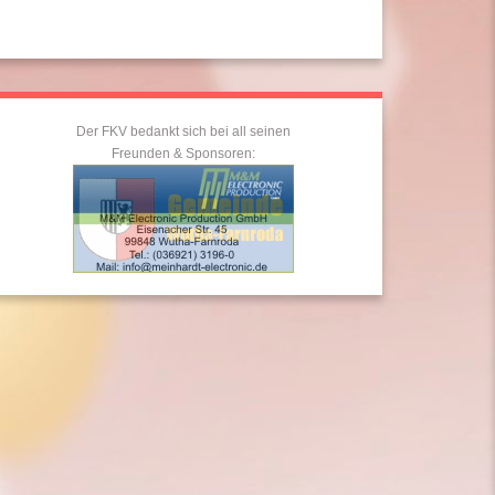
Der FKV bedankt sich bei all seinen
Freunden & Sponsoren: