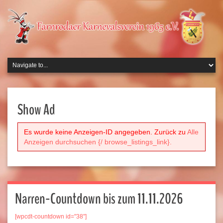
Show Ad
Es wurde keine Anzeigen-ID angegeben. Zurück zu
Alle
Anzeigen durchsuchen {/ browse_listings_link}.
Narren-Countdown bis zum 11.11.2026
[wpcdt-countdown id="38"]