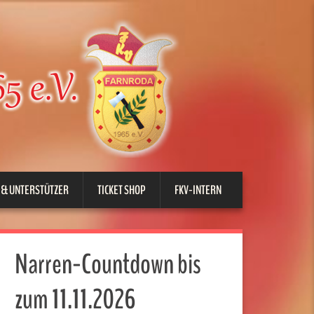
 & UNTERSTÜTZER
TICKET SHOP
FKV-INTERN
Narren-Countdown bis
zum 11.11.2026